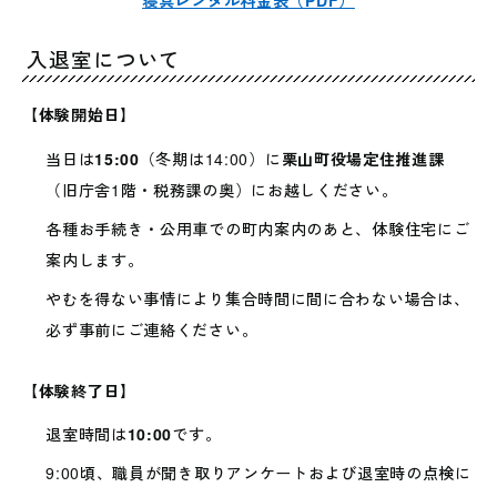
寝具レンタル料金表（PDF）
入退室について
【体験開始日】
当日は
15:00
（冬期は14:00）に
栗山町役場定住推進課
（旧庁舎1階・税務課の奥）にお越しください。
各種お手続き・公用車での町内案内のあと、体験住宅にご
案内します。
やむを得ない事情により集合時間に間に合わない場合は、
必ず事前にご連絡ください。
【体験終了日】
退室時間は
10:00
です。
9:00頃、職員が聞き取りアンケートおよび退室時の点検に