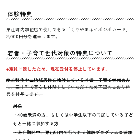
体験特典
栗山町内加盟店で使用できる「くりやまネイポジポカード」
2,000円分を進呈します。
若者・子育て世代対象の特典について
※定員に達したため、現在受付を停止しています。
地方移住や二地域居住を検討している若者・子育て世代の方
に、栗山町で暮らし体験をしていただくため下記のとおり特
典を付与します。
対象
・40歳未満の方、もしくは中学生以下の同居している子ど
もと一緒に参加する方
・滞在期間中、栗山町内で行われる体験プログラムに参加