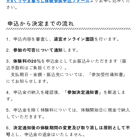
Ｒ8くりやま暮らし体験参加申込フォーム
よりお申し込みくだ
さい。
申込から決定までの流れ
1．申込内容を審査し、
適宜オンライン面談
を行います。
2．
参加の可否について通知
します。
3．
体験料の20％
を申込金としてお振込みいただきます（振
込手数料はご負担ください）。
支払期日・金額・振込先については、「参加受付通知書」
にてお知らせします。
4．申込金の納入を確認後、
「参加決定通知書」
を郵送しま
す。
5．申込金を除く体験料については、体験開始日に現金で納入
していただきます。
6．
決定通知後の体験期間の変更及び取り消しは原則として不
可
とし、申込金の返金はいたしません。