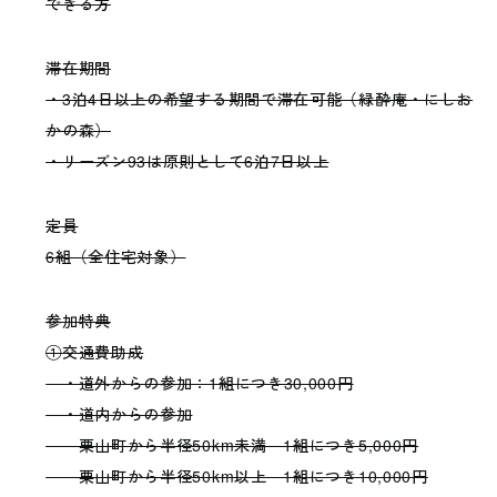
できる方
滞在期間
・3泊4日以上の希望する期間で滞在可能（緑酔庵・にしお
かの森）
・リーズン93は原則として6泊7日以上
定員
6組（全住宅対象）
参加特典
①交通費助成
・道外からの参加：1組につき30,000円
・道内からの参加
栗山町から半径50km未満 1組につき5,000円
栗山町から半径50km以上 1組につき10,000円