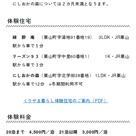
にしおかの森については２カ月未満となります。
体験住宅
緑 酔 庵
（栗山町字湯地91番地19） 3LDK・JR栗山
駅から車で５分
リーズン９３
（栗山町字中里60番地1） 1K・JR栗山
駅から車で３分
にしおかの森
（栗山町字北学田38番地） 1LDK・JR栗山
駅から車で12分 ※冬期間利用不可
くりやま暮らし体験住宅のご案内（PDF）
体験料金
20泊まで
4,500円
／泊 21泊以降 3,000円／泊