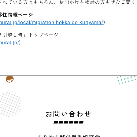
されている方はもちろん、お出かけを検討の方もぜひご覧く
移住情報ページ
murai.jp/local/migration-hokkaido-kuriyama/
）
「引越し侍」トップページ
murai.jp/
）
お問い合わせ